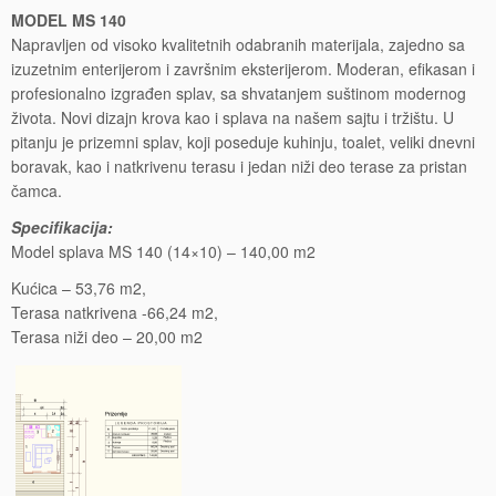
MODEL MS 140
Napravljen od visoko kvalitetnih odabranih materijala, zajedno sa
izuzetnim enterijerom i završnim eksterijerom. Moderan, efikasan i
profesionalno izgrađen splav, sa shvatanjem suštinom modernog
života. Novi dizajn krova kao i splava na našem sajtu i tržištu. U
pitanju je prizemni splav, koji poseduje kuhinju, toalet, veliki dnevni
boravak, kao i natkrivenu terasu i jedan niži deo terase za pristan
čamca.
Specifikacija:
Model splava MS 140 (14×10) – 140,00 m2
Kućica – 53,76 m2,
Terasa natkrivena -66,24 m2,
Terasa niži deo – 20,00 m2