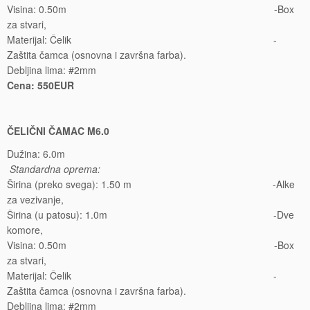
Visina: 0.50m -Box
za stvari,
Materijal: Čelik -
Zaštita čamca (osnovna i završna farba).
Debljina lima: #2mm
Cena: 550EUR
ČELIČNI ČAMAC M6.0
Dužina: 6.0m
Standardna oprema:
Širina (preko svega): 1.50 m -Alke
za vezivanje,
Širina (u patosu): 1.0m -Dve
komore,
Visina: 0.50m -Box
za stvari,
Materijal: Čelik -
Zaštita čamca (osnovna i završna farba).
Debljina lima: #2mm