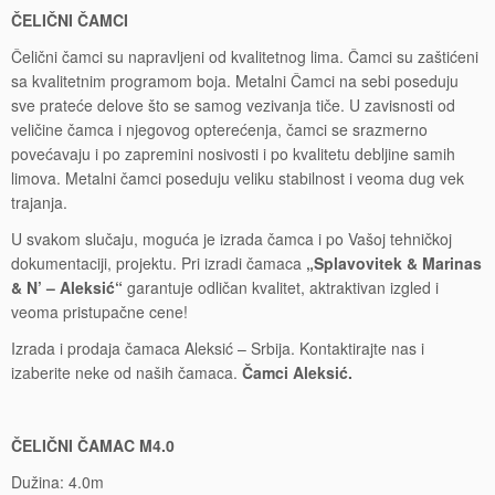
ČELIČNI ČAMCI
Čelični čamci su napravljeni od kvalitetnog lima. Čamci su zaštićeni
sa kvalitetnim programom boja. Metalni Čamci na sebi poseduju
sve prateće delove što se samog vezivanja tiče. U zavisnosti od
veličine čamca i njegovog opterećenja, čamci se srazmerno
povećavaju i po zapremini nosivosti i po kvalitetu debljine samih
limova. Metalni čamci poseduju veliku stabilnost i veoma dug vek
trajanja.
U svakom slučaju, moguća je izrada čamca i po Vašoj tehničkoj
dokumentaciji, projektu. Pri izradi čamaca
„Splavovitek & Marinas
& N’ – Aleksić“
garantuje odličan kvalitet, aktraktivan izgled i
veoma pristupačne cene!
Izrada i prodaja čamaca Aleksić – Srbija. Kontaktirajte nas i
izaberite neke od naših čamaca.
Čamci Aleksić.
ČELIČNI ČAMAC M4.0
Dužina: 4.0m