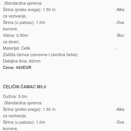
Standardna oprema:
Širina (preko svega): 1.50 m -Alke
za vezivanje,
Širina (u patosu): 1.0m -Dve
komore,
Visina: 0.50m -Box
za stvari,
Materijal: Čelik -
Zaštita čamca (osnovna i završna farba).
Debljina lima: #2mm
Cena: 450EUR
ČELIČNI ČAMAC M5.0
Dužina: 5.0m
Standardna oprema:
Širina (preko svega): 1.50 m -Alke
za vezivanje,
Širina (u patosu): 1.0m -Dve
komore,