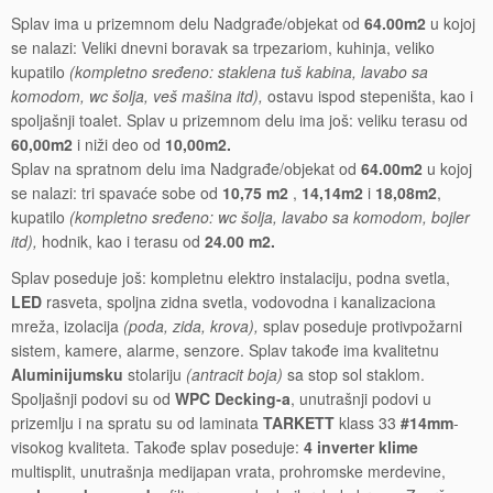
Splav ima u prizemnom delu Nadgrađe/objekat od
64.00m2
u kojoj
se nalazi: Veliki dnevni boravak sa trpezariom, kuhinja, veliko
kupatilo
(kompletno sređeno: staklena tuš kabina, lavabo sa
komodom, wc šolja, veš mašina itd),
ostavu ispod stepeništa, kao i
spoljašnji toalet. Splav u prizemnom delu ima još: veliku terasu od
60,00m2
i niži deo od
10,00m2.
Splav na spratnom delu ima Nadgrađe/objekat od
64.00m2
u kojoj
se nalazi: tri spavaće sobe od
10,75 m2
,
14,14m2
i
18,08m2
,
kupatilo
(kompletno sređeno: wc šolja, lavabo sa komodom, bojler
itd),
hodnik, kao i terasu od
24.00 m2.
Splav poseduje još: kompletnu elektro instalaciju, podna svetla,
LED
rasveta, spoljna zidna svetla, vodovodna i kanalizaciona
mreža, izolacija
(poda, zida, krova),
splav poseduje protivpožarni
sistem, kamere, alarme, senzore. Splav takođe ima kvalitetnu
Aluminijumsku
stolariju
(antracit boja)
sa stop sol staklom.
Spoljašnji podovi su od
WPC Decking-a
, unutrašnji podovi u
prizemlju i na spratu su od laminata
TARKETT
klass 33
#14mm
-
visokog kvaliteta. Takođe splav poseduje:
4 inverter klime
multisplit, unutrašnja medijapan vrata, prohromske merdevine,