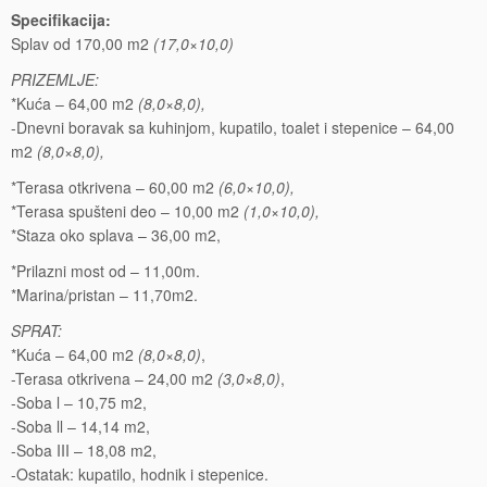
Specifikacija:
Splav od 170,00 m2
(17,0×10,0)
PRIZEMLJE:
*Kuća – 64,00 m2
(8,0×8,0),
-Dnevni boravak sa kuhinjom, kupatilo, toalet i stepenice – 64,00
m2
(8,0×8,0),
*Terasa otkrivena – 60,00 m2
(6,0×10,0),
*Terasa spušteni deo – 10,00 m2
(1,0×10,0),
*Staza oko splava – 36,00 m2,
*Prilazni most od – 11,00m.
*Marina/pristan – 11,70m2.
SPRAT:
*Kuća – 64,00 m2
(8,0×8,0)
,
-Terasa otkrivena – 24,00 m2
(3,0×8,0)
,
-Soba l – 10,75 m2,
-Soba ll – 14,14 m2,
-Soba III – 18,08 m2,
-Ostatak: kupatilo, hodnik i stepenice.