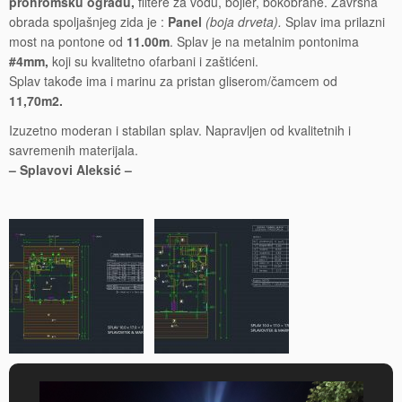
prohromsku ogradu,
filtere za vodu, bojler, bokobrane. Završna
obrada spoljašnjeg zida je :
Panel
(boja drveta).
Splav ima prilazni
most na pontone od
11.00m
. Splav je na metalnim pontonima
#4mm,
koji su kvalitetno ofarbani i zaštićeni.
Splav takođe ima i marinu za pristan gliserom/čamcem od
11,70m2.
Izuzetno moderan i stabilan splav. Napravljen od kvalitetnih i
savremenih materijala.
– Splavovi Aleksić –