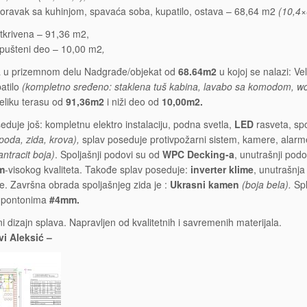
oravak sa kuhinjom, spavaća soba, kupatilo, ostava – 68,64 m2
(10,4×
tkrivena – 91,36 m2,
pušteni deo – 10,00 m2
,
a u prizemnom delu Nadgrađe/objekat od
68.64m2
u kojoj se nalazi: V
patilo
(kompletno sređeno: staklena tuš kabina, lavabo sa komodom, wc š
veliku terasu od
91,36m2
i niži deo od
10,00m2.
eduje još: kompletnu elektro instalaciju, podna svetla,
LED
rasveta, spo
poda, zida, krova),
splav poseduje protivpožarni sistem, kamere, alarm
antracit boja)
. Spoljašnji podovi su od
WPC Decking-a
, unutrašnji podo
m
-visokog kvaliteta. Takođe splav poseduje:
inverter klime
, unutrašnja
. Završna obrada spoljašnjeg zida je :
Ukrasni kamen
(boja bela).
Spl
 pontonima
#4mm.
 dizajn splava. Napravljen od kvalitetnih i savremenih materijala.
vi Aleksić –