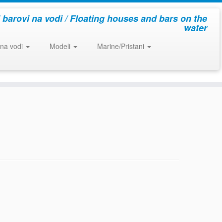
i barovi na vodi / Floating houses and bars on the
water
 na vodi
Modeli
Marine/Pristani