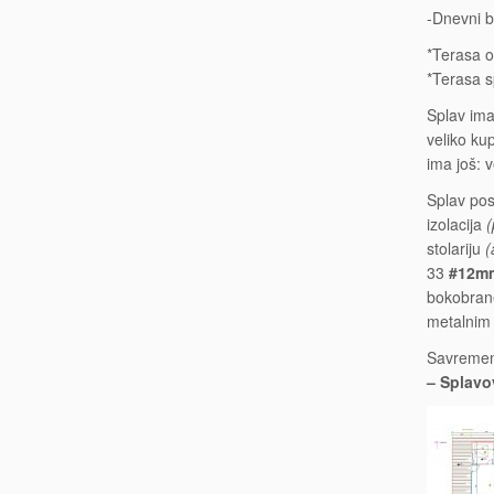
-Dnevni b
*Terasa o
*Terasa s
Splav im
veliko ku
ima još: 
Splav pos
izolacija
(
stolariju
(
33
#12m
bokobrane
metalnim
Savremeni
– Splavo