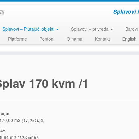
Splavovi 
Splavovi – Plutajući objekti
Splavovi – privreda
Barovi
Platforme
Pontoni
O nama
Kontakt
English
Splav 170 kvm /1
cija:
 170,00 m2
(17,0×10,0)
JE:
68,64 m2
(10,4×6,6),