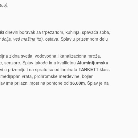
6,6),
eliki dnevni boravak sa trpezariom, kuhinja, spavaća soba,
olja, veš mašina itd),
ostava. Splav u prizemnom delu
ljna zidna svetla, vodovodna i kanalizaciona mreža,
e, senzore. Splav takođe ima kvalitetnu
Aluminijumsku
vi u prizemlju i na spratu su od laminata
TARKETT
klass
 medijapan vrata, prohromske merdevine, bojler,
av ima prilazni most na pontone od
36.00m
. Splav je na