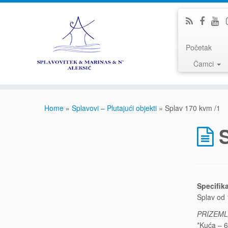
Početak
Čamci
Home
»
Splavovi – Plutajući objekti
»
Splav 170 kvm /1
Specifika
Splav od
PRIZEML
*Kuća – 