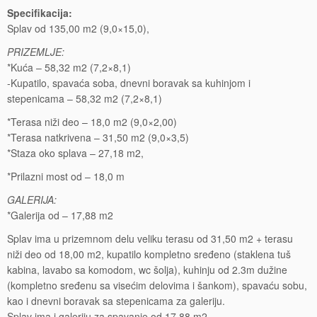
Specifikacija:
Splav od 135,00 m2 (9,0×15,0),
PRIZEMLJE:
*Kuća – 58,32 m2 (7,2×8,1)
-Kupatilo, spavaća soba, dnevni boravak sa kuhinjom i
stepenicama – 58,32 m2 (7,2×8,1)
*Terasa niži deo – 18,0 m2 (9,0×2,00)
*Terasa natkrivena – 31,50 m2 (9,0×3,5)
*Staza oko splava – 27,18 m2,
*Prilazni most od – 18,0 m
GALERIJA:
*Galerija od – 17,88 m2
Splav ima u prizemnom delu veliku terasu od 31,50 m2 + terasu
niži deo od 18,00 m2, kupatilo kompletno sređeno (staklena tuš
kabina, lavabo sa komodom, wc šolja), kuhinju od 2.3m dužine
(kompletno sređenu sa visećim delovima i šankom), spavaću sobu,
kao i dnevni boravak sa stepenicama za galeriju.
Splav ima i galeriju za spavanje od 17,88 m2.