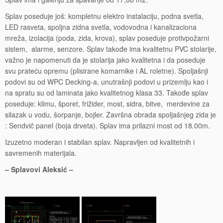
Splav poseduje još: kompletnu elektro instalaciju, podna svetla,
LED rasveta, spoljna zidna svetla, vodovodna i kanalizaciona
mreža, izolacija (poda, zida, krova), splav poseduje protivpožarni
sistem, alarme, senzore. Splav takođe ima kvalitetnu PVC stolarije,
važno je napomenuti da je stolarija jako kvalitetna i da poseduje
svu prateću opremu (plisirane komarnike i AL roletne). Spoljašnji
podovi su od WPC Decking-a, unutrašnji podovi u prizemlju kao i
na spratu su od laminata jako kvalitetnog klasa 33. Takođe splav
poseduje: klimu, šporet, frižider, most, sidra, bitve, merdevine za
silazak u vodu, šorpanje, bojler. Završna obrada spoljašnjeg zida je
: Sendvič panel (boja drveta). Splav ima prilazni most od 18.00m.
Izuzetno moderan i stabilan splav. Napravljen od kvalitetnih i
savremenih materijala.
– Splavovi Aleksić –